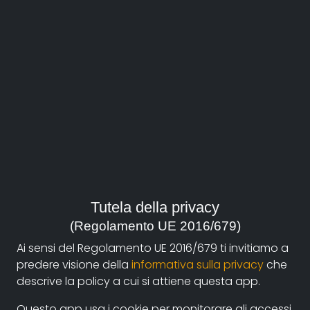
anno:
2008, Italia
genere:
Arte e Architettura
,
Biografia
contatti:
romont08@libero.it
(autore)
Sinossi
Tutela della privacy
(Regolamento UE 2016/679)
Sergio Govoni, in arte 'Sergov', per autodefinizione
artigiano della
pittura intarsiata
e non artista, ci
Ai sensi del Regolamento UE 2016/679 ti invitiamo a
racconta della propria esistenza trascorsa in una
predere visione della
informativa sulla privacy
che
famiglia di artigiani tra l'amorevole rapporto con
descrive la policy a cui si attiene questa app.
fratelli e genitori ed il lavoro in bottega.
Questo app usa i cookie per monitorare gli accessi.